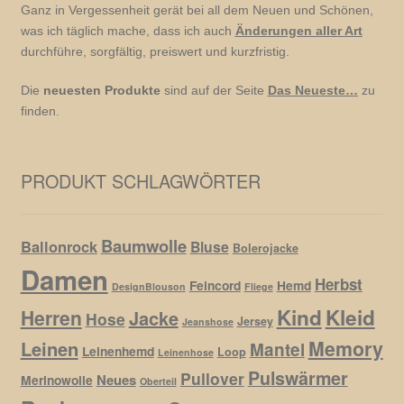
Ganz in Vergessenheit gerät bei all dem Neuen und Schönen,
was ich täglich mache, dass ich auch
Änderungen aller Art
durchführe, sorgfältig, preiswert und kurzfristig.
Die
neuesten Produkte
sind auf der Seite
Das Neueste…
zu
finden.
PRODUKT SCHLAGWÖRTER
Baumwolle
Ballonrock
Bluse
Bolerojacke
Damen
Herbst
Feincord
Hemd
DesignBlouson
Fliege
Kind
Kleid
Herren
Jacke
Hose
Jersey
Jeanshose
Memory
Leinen
Mantel
Leinenhemd
Loop
Leinenhose
Pulswärmer
Pullover
Neues
Merinowolle
Oberteil