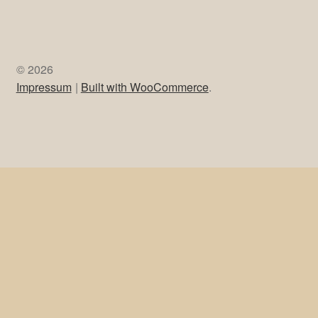
Öffnungszeiten
Montag
14:00 – 17:00 Uhr
Dienstag bis Freitag,
ausser
Mittwoch (Ruhetag)
10:00 – 13:00 Uhr
14:00 – 17:00 Uhr
Samstag:
10:00 – 13:00 Uhr
oder nach Vereinbarung