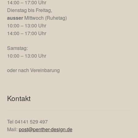
Anschrift
Elke Penther Design
Hollernstr. 143
21723 Hollern-Twielenfleth
AGB
© Elke Penther Design 2018 – 2026