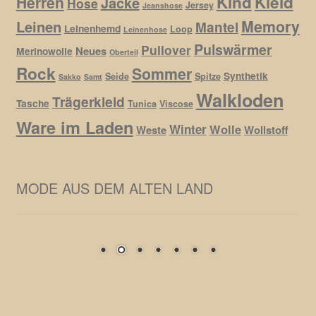
Kind
Kleid
Herren
Jacke
Hose
Jersey
Jeanshose
Memory
Leinen
Mantel
Leinenhemd
Loop
Leinenhose
Pulswärmer
Pullover
Neues
Merinowolle
Oberteil
Rock
Sommer
Synthetik
Seide
Spitze
Sakko
Samt
Walkloden
Trägerkleid
Tasche
Tunica
Viscose
Ware im Laden
Winter
Wolle
Weste
Wollstoff
MODE AUS DEM ALTEN LAND