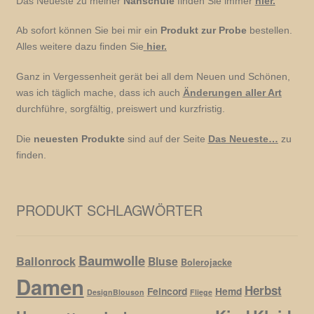
Das Neueste zu meiner
Nähschule
finden Sie immer
hier.
Ab sofort können Sie bei mir ein
Produkt zur Probe
bestellen.
Alles weitere dazu finden Sie
hier.
Ganz in Vergessenheit gerät bei all dem Neuen und Schönen,
was ich täglich mache, dass ich auch
Änderungen aller Art
durchführe, sorgfältig, preiswert und kurzfristig.
Die
neuesten Produkte
sind auf der Seite
Das Neueste…
zu
finden.
PRODUKT SCHLAGWÖRTER
Baumwolle
Ballonrock
Bluse
Bolerojacke
Damen
Herbst
Feincord
Hemd
DesignBlouson
Fliege