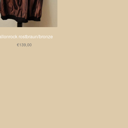
allonrock rostbraun/bronze
€
139,00