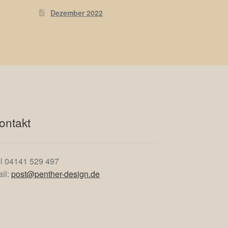
Dezember 2022
ontakt
l 04141 529 497
il:
post@penther-design.de