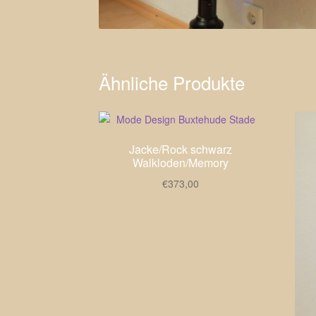
Ähnliche Produkte
Jacke/Rock schwarz
Walkloden/Memory
€
373,00