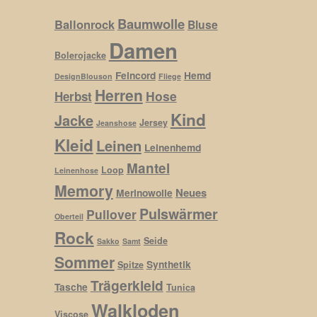
Baumwolle
Ballonrock
Bluse
Damen
Bolerojacke
Feincord
Hemd
DesignBlouson
Fliege
Herren
Hose
Herbst
Kind
Jacke
Jersey
Jeanshose
Kleid
Leinen
Leinenhemd
Mantel
Loop
Leinenhose
Memory
Neues
Merinowolle
Pulswärmer
Pullover
Oberteil
Rock
Seide
Sakko
Samt
Sommer
Synthetik
Spitze
Trägerkleid
Tasche
Tunica
Walkloden
Viscose