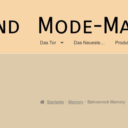
Zur
Zum
Navigation
Inhalt
springen
springen
Das Tor
Das Neueste…
Produ
Startseite
Memory
Bahnenrock Memory