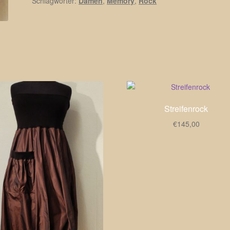
Schlagwörter:
Damen
,
Memory
,
Rock
Streifenrock
€
145,00