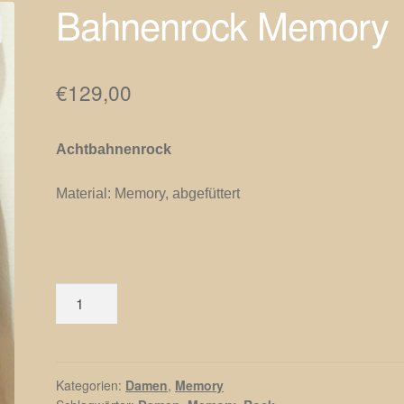
Bahnenrock Memory
€
129,00
Achtbahnenrock
Material: Memory, abgefüttert
Bahnenrock
Memory
Menge
Kategorien:
Damen
,
Memory