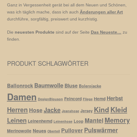
Ganz in Vergessenheit gerät bei all dem Neuen und Schönen,
was ich täglich mache, dass ich auch
Änderungen aller Art
durchführe, sorgfältig, preiswert und kurzfristig.
Die
neuesten Produkte
sind auf der Seite
Das Neueste…
zu
finden.
PRODUKT SCHLAGWÖRTER
Baumwolle
Ballonrock
Bluse
Bolerojacke
Damen
Herbst
Feincord
Hemd
DesignBlouson
Fliege
Kind
Kleid
Herren
Jacke
Hose
Jersey
Jeanshose
Memory
Leinen
Mantel
Leinenhemd
Loop
Leinenhose
Pulswärmer
Pullover
Neues
Merinowolle
Oberteil