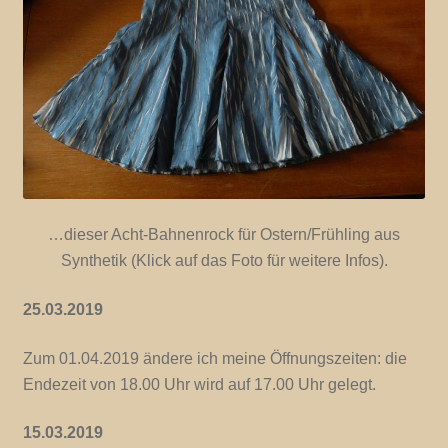
…dieser Acht-Bahnenrock für Ostern/Frühling aus
Synthetik (Klick auf das Foto für weitere Infos).
25.03.2019
Zum 01.04.2019 ändere ich meine Öffnungszeiten: die
Endezeit von 18.00 Uhr wird auf 17.00 Uhr gelegt.
15.03.2019