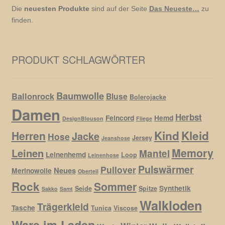
Die
neuesten Produkte
sind auf der Seite
Das Neueste…
zu
finden.
PRODUKT SCHLAGWÖRTER
Baumwolle
Ballonrock
Bluse
Bolerojacke
Damen
Herbst
Feincord
Hemd
DesignBlouson
Fliege
Kind
Kleid
Herren
Jacke
Hose
Jersey
Jeanshose
Memory
Leinen
Mantel
Leinenhemd
Loop
Leinenhose
Pulswärmer
Pullover
Neues
Merinowolle
Oberteil
Rock
Sommer
Synthetik
Seide
Spitze
Sakko
Samt
Walkloden
Trägerkleid
Tasche
Tunica
Viscose
Ware im Laden