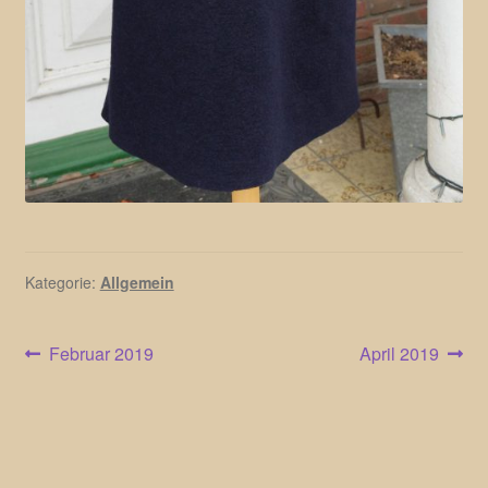
Kategorie:
Allgemein
Beitragsnavigation
Vorheriger
Nächster
Februar 2019
April 2019
Beitrag:
Beitrag: