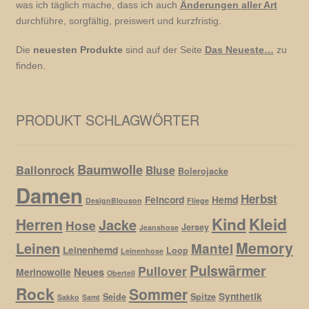
was ich täglich mache, dass ich auch
Änderungen aller Art
durchführe, sorgfältig, preiswert und kurzfristig.
Die
neuesten Produkte
sind auf der Seite
Das Neueste…
zu
finden.
PRODUKT SCHLAGWÖRTER
Baumwolle
Ballonrock
Bluse
Bolerojacke
Damen
Herbst
Feincord
Hemd
DesignBlouson
Fliege
Kind
Kleid
Herren
Jacke
Hose
Jersey
Jeanshose
Memory
Leinen
Mantel
Leinenhemd
Loop
Leinenhose
Pulswärmer
Pullover
Neues
Merinowolle
Oberteil
Rock
Sommer
Synthetik
Seide
Spitze
Sakko
Samt