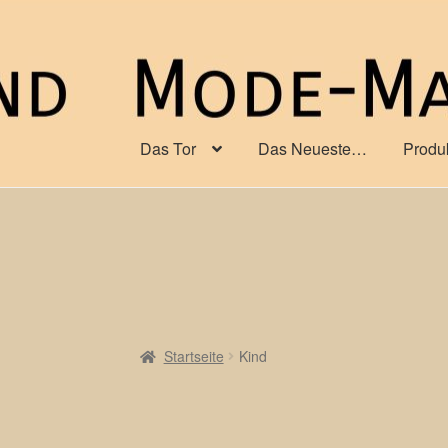
Zur
Zum
Navigation
Inhalt
springen
springen
Das Tor
Das Neueste…
Produ
Startseite
Kind