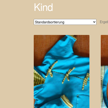
Kind
Erge