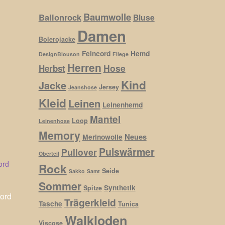
Baumwolle
Ballonrock
Bluse
Damen
Bolerojacke
Feincord
Hemd
DesignBlouson
Fliege
Herren
Hose
Herbst
Kind
Jacke
Jersey
Jeanshose
Kleid
Leinen
Leinenhemd
Mantel
Loop
Leinenhose
Memory
Neues
Merinowolle
Pulswärmer
Pullover
Oberteil
Rock
Seide
Sakko
Samt
Sommer
Synthetik
Spitze
ord
Trägerkleid
Tasche
Tunica
Walkloden
Viscose