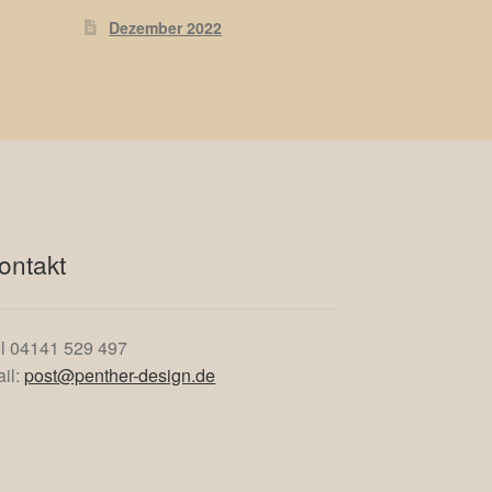
Dezember 2022
ontakt
l 04141 529 497
il:
post@penther-design.de