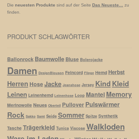
Die
neuesten Produkte
sind auf der Seite
Das Neueste…
zu
finden.
PRODUKT SCHLAGWÖRTER
Baumwolle
Ballonrock
Bluse
Bolerojacke
Damen
Herbst
Feincord
Hemd
DesignBlouson
Fliege
Kind
Kleid
Herren
Jacke
Hose
Jersey
Jeanshose
Memory
Leinen
Mantel
Leinenhemd
Loop
Leinenhose
Pulswärmer
Pullover
Neues
Merinowolle
Oberteil
Rock
Sommer
Synthetik
Seide
Spitze
Sakko
Samt
Walkloden
Trägerkleid
Tasche
Tunica
Viscose
Ware im Laden