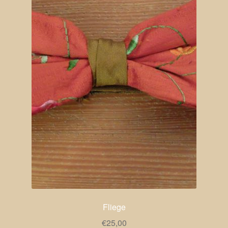
Fliege
€
25,00