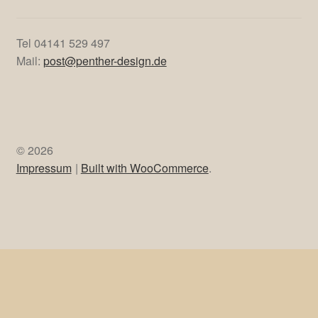
Samstag:
10:00 – 13:00 Uhr
oder nach Vereinbarung
Kontakt
Tel 04141 529 497
Mail:
post@penther-design.de
© 2026
Impressum
Built with WooCommerce
.