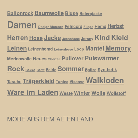
Baumwolle
Ballonrock
Bluse
Bolerojacke
Damen
Herbst
Feincord
Hemd
DesignBlouson
Fliege
Kind
Kleid
Herren
Jacke
Hose
Jersey
Jeanshose
Memory
Leinen
Mantel
Leinenhemd
Loop
Leinenhose
Pulswärmer
Pullover
Neues
Merinowolle
Oberteil
Rock
Sommer
Synthetik
Seide
Spitze
Sakko
Samt
Walkloden
Trägerkleid
Tasche
Tunica
Viscose
Ware im Laden
Winter
Wolle
Weste
Wollstoff
MODE AUS DEM ALTEN LAND