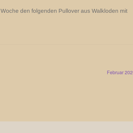
en Woche den folgenden Pullover aus Walkloden mit
Nächster
Februar 202
Beitrag: