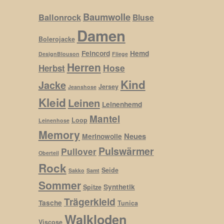
Baumwolle
Ballonrock
Bluse
Damen
Bolerojacke
Feincord
Hemd
DesignBlouson
Fliege
Herren
Hose
Herbst
Kind
Jacke
Jersey
Jeanshose
Kleid
Leinen
Leinenhemd
Mantel
Loop
Leinenhose
Memory
Neues
Merinowolle
Pulswärmer
Pullover
Oberteil
Rock
Seide
Sakko
Samt
Sommer
Synthetik
Spitze
Trägerkleid
Tasche
Tunica
Walkloden
Viscose