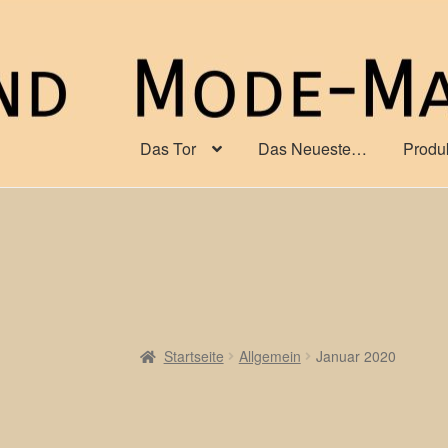
Zur
Zum
Navigation
Inhalt
springen
springen
Das Tor
Das Neueste…
Produ
Startseite
Allgemein
Januar 2020