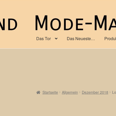
Zur
Zum
Navigation
Inhalt
springen
springen
Das Tor
Das Neueste…
Produ
Startseite
Allgemein
Dezember 2018
L