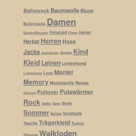
Baumwolle
Ballonrock
Bluse
Damen
Bolerojacke
Feincord
Hemd
DesignBlouson
Fliege
Herren
Hose
Herbst
Kind
Jacke
Jersey
Jeanshose
Kleid
Leinen
Leinenhemd
Mantel
Loop
Leinenhose
Memory
Neues
Merinowolle
Pulswärmer
Pullover
Oberteil
Rock
Seide
Sakko
Samt
Sommer
Synthetik
Spitze
Trägerkleid
Tasche
Tunica
Walkloden
Viscose