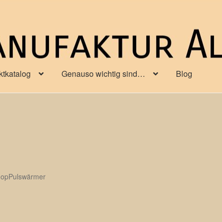
ktkatalog
Genauso wichtig sind…
Blog
oopPulswärmer