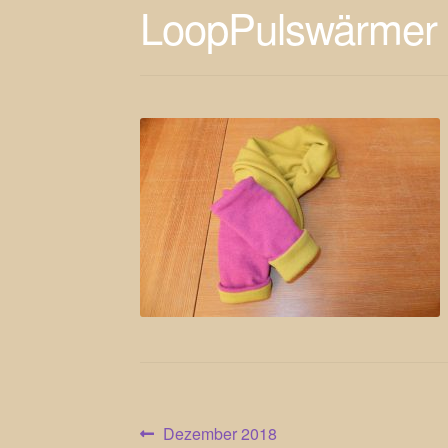
LoopPulswärmer
Beitragsnavigation
Vorheriger
Dezember 2018