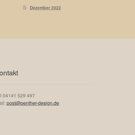
Dezember 2022
ontakt
l 04141 529 497
il:
post@penther-design.de