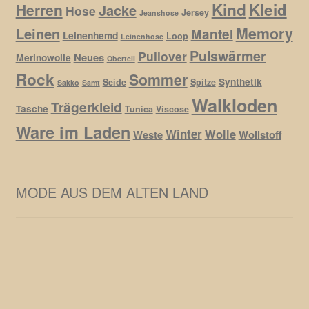
Kind
Kleid
Herren
Jacke
Hose
Jersey
Jeanshose
Memory
Leinen
Mantel
Leinenhemd
Loop
Leinenhose
Pulswärmer
Pullover
Neues
Merinowolle
Oberteil
Rock
Sommer
Synthetik
Seide
Spitze
Sakko
Samt
Walkloden
Trägerkleid
Tasche
Tunica
Viscose
Ware im Laden
Winter
Wolle
Weste
Wollstoff
MODE AUS DEM ALTEN LAND