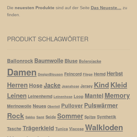
Die
neuesten Produkte
sind auf der Seite
Das Neueste…
zu
finden.
PRODUKT SCHLAGWÖRTER
Baumwolle
Ballonrock
Bluse
Bolerojacke
Damen
Herbst
Feincord
Hemd
DesignBlouson
Fliege
Kind
Kleid
Herren
Jacke
Hose
Jersey
Jeanshose
Memory
Leinen
Mantel
Leinenhemd
Loop
Leinenhose
Pulswärmer
Pullover
Neues
Merinowolle
Oberteil
Rock
Sommer
Synthetik
Seide
Spitze
Sakko
Samt
Walkloden
Trägerkleid
Tasche
Tunica
Viscose