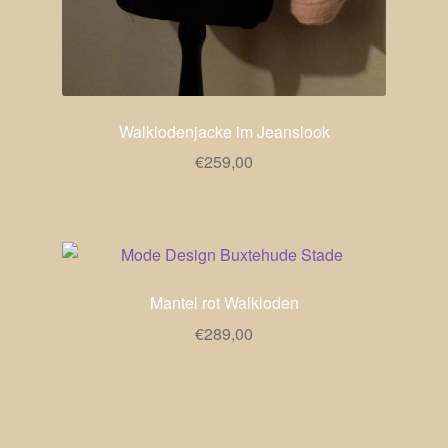
Walklodenjacke im Jeanslook
€
259,00
Mantel rot Walkloden
€
289,00