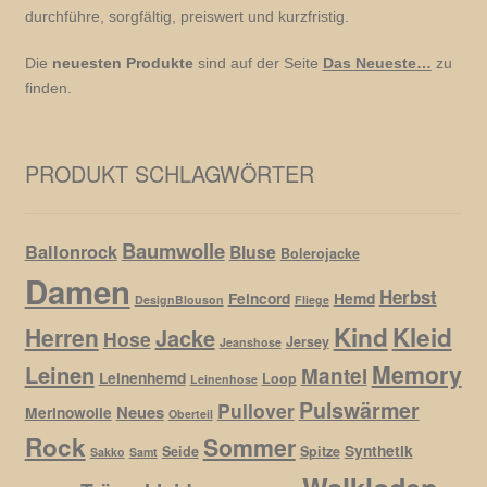
durchführe, sorgfältig, preiswert und kurzfristig.
Die
neuesten Produkte
sind auf der Seite
Das Neueste…
zu
finden.
PRODUKT SCHLAGWÖRTER
Baumwolle
Ballonrock
Bluse
Bolerojacke
Damen
Herbst
Feincord
Hemd
DesignBlouson
Fliege
Kind
Kleid
Herren
Jacke
Hose
Jersey
Jeanshose
Memory
Leinen
Mantel
Leinenhemd
Loop
Leinenhose
Pulswärmer
Pullover
Neues
Merinowolle
Oberteil
Rock
Sommer
Synthetik
Seide
Spitze
Sakko
Samt