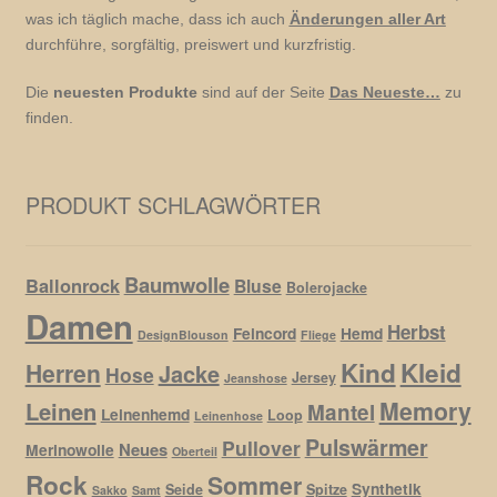
was ich täglich mache, dass ich auch
Änderungen aller Art
durchführe, sorgfältig, preiswert und kurzfristig.
Die
neuesten Produkte
sind auf der Seite
Das Neueste…
zu
finden.
PRODUKT SCHLAGWÖRTER
Baumwolle
Ballonrock
Bluse
Bolerojacke
Damen
Herbst
Feincord
Hemd
DesignBlouson
Fliege
Kind
Kleid
Herren
Jacke
Hose
Jersey
Jeanshose
Memory
Leinen
Mantel
Leinenhemd
Loop
Leinenhose
Pulswärmer
Pullover
Neues
Merinowolle
Oberteil
Rock
Sommer
Synthetik
Seide
Spitze
Sakko
Samt