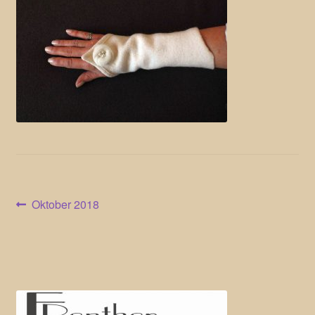
Beitragsnavigation
Vorheriger
Oktober 2018
Beitrag: