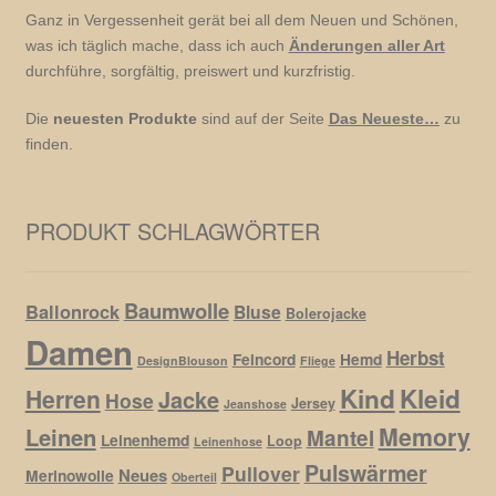
Ganz in Vergessenheit gerät bei all dem Neuen und Schönen,
was ich täglich mache, dass ich auch
Änderungen aller Art
durchführe, sorgfältig, preiswert und kurzfristig.
Die
neuesten Produkte
sind auf der Seite
Das Neueste…
zu
finden.
PRODUKT SCHLAGWÖRTER
Baumwolle
Ballonrock
Bluse
Bolerojacke
Damen
Herbst
Feincord
Hemd
DesignBlouson
Fliege
Kind
Kleid
Herren
Jacke
Hose
Jersey
Jeanshose
Memory
Leinen
Mantel
Leinenhemd
Loop
Leinenhose
Pulswärmer
Pullover
Neues
Merinowolle
Oberteil