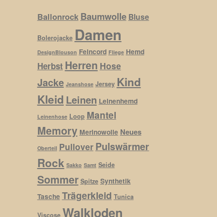
Baumwolle
Ballonrock
Bluse
Damen
Bolerojacke
Feincord
Hemd
DesignBlouson
Fliege
Herren
Hose
Herbst
Kind
Jacke
Jersey
Jeanshose
Kleid
Leinen
Leinenhemd
Mantel
Loop
Leinenhose
Memory
Neues
Merinowolle
Pulswärmer
Pullover
Oberteil
Rock
Seide
Sakko
Samt
Sommer
Synthetik
Spitze
Trägerkleid
Tasche
Tunica
Walkloden
Viscose