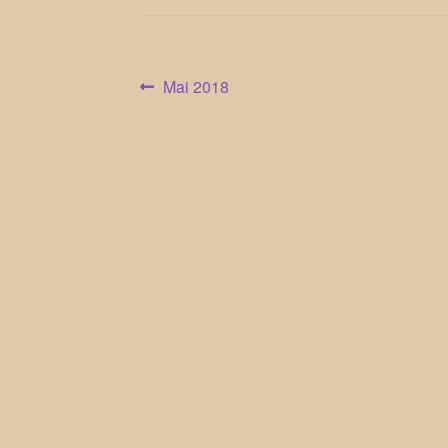
Beitragsnavigation
Vorheriger
Mai 2018
Beitrag: