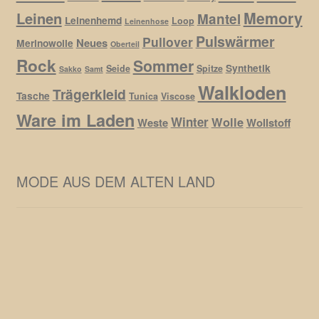
Memory
Leinen
Mantel
Leinenhemd
Loop
Leinenhose
Pulswärmer
Pullover
Neues
Merinowolle
Oberteil
Rock
Sommer
Synthetik
Seide
Spitze
Sakko
Samt
Walkloden
Trägerkleid
Tasche
Tunica
Viscose
Ware im Laden
Winter
Wolle
Weste
Wollstoff
MODE AUS DEM ALTEN LAND