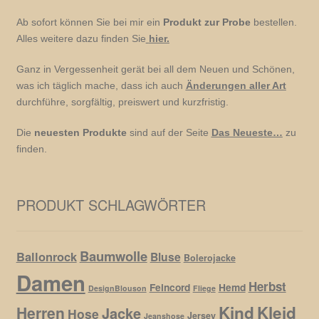
Ab sofort können Sie bei mir ein
Produkt zur Probe
bestellen.
Alles weitere dazu finden Sie
hier.
Ganz in Vergessenheit gerät bei all dem Neuen und Schönen,
was ich täglich mache, dass ich auch
Änderungen aller Art
durchführe, sorgfältig, preiswert und kurzfristig.
Die
neuesten Produkte
sind auf der Seite
Das Neueste…
zu
finden.
PRODUKT SCHLAGWÖRTER
Baumwolle
Ballonrock
Bluse
Bolerojacke
Damen
Herbst
Feincord
Hemd
DesignBlouson
Fliege
Kind
Kleid
Herren
Jacke
Hose
Jersey
Jeanshose