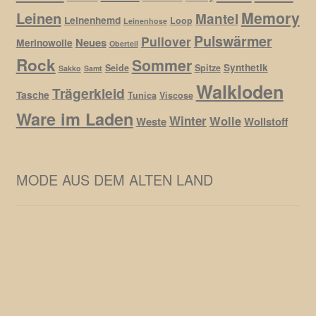
Memory
Leinen
Mantel
Leinenhemd
Loop
Leinenhose
Pulswärmer
Pullover
Neues
Merinowolle
Oberteil
Rock
Sommer
Synthetik
Seide
Spitze
Sakko
Samt
Walkloden
Trägerkleid
Tasche
Tunica
Viscose
Ware im Laden
Winter
Wolle
Weste
Wollstoff
MODE AUS DEM ALTEN LAND