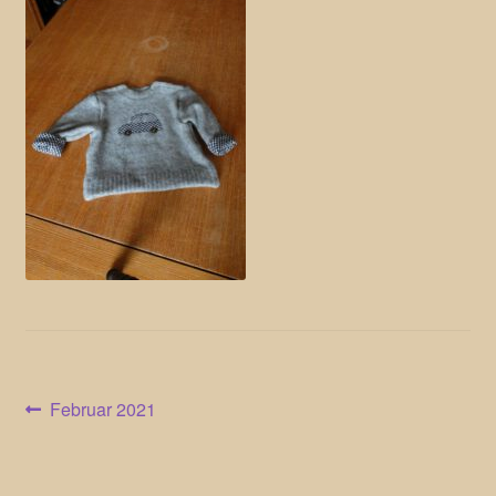
Beitragsnavigation
Vorheriger
Februar 2021
Beitrag: