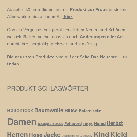
Ab sofort können Sie bei mir ein
Produkt zur Probe
bestellen.
Alles weitere dazu finden Sie
hier.
Ganz in Vergessenheit gerät bei all dem Neuen und Schönen,
was ich täglich mache, dass ich auch
Änderungen aller Art
durchführe, sorgfältig, preiswert und kurzfristig.
Die
neuesten Produkte
sind auf der Seite
Das Neueste…
zu
finden.
PRODUKT SCHLAGWÖRTER
Baumwolle
Ballonrock
Bluse
Bolerojacke
Damen
Herbst
Feincord
Hemd
DesignBlouson
Fliege
Kind
Kleid
Herren
Jacke
Hose
Jersey
Jeanshose