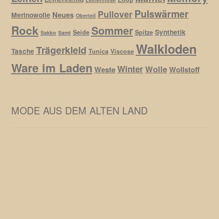
Pulswärmer
Pullover
Neues
Merinowolle
Oberteil
Rock
Sommer
Synthetik
Seide
Spitze
Sakko
Samt
Walkloden
Trägerkleid
Tasche
Tunica
Viscose
Ware im Laden
Winter
Wolle
Weste
Wollstoff
MODE AUS DEM ALTEN LAND