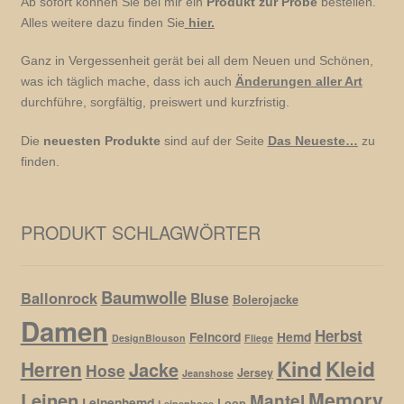
Ab sofort können Sie bei mir ein
Produkt zur Probe
bestellen.
Alles weitere dazu finden Sie
hier.
Ganz in Vergessenheit gerät bei all dem Neuen und Schönen,
was ich täglich mache, dass ich auch
Änderungen aller Art
durchführe, sorgfältig, preiswert und kurzfristig.
Die
neuesten Produkte
sind auf der Seite
Das Neueste…
zu
finden.
PRODUKT SCHLAGWÖRTER
Baumwolle
Ballonrock
Bluse
Bolerojacke
Damen
Herbst
Feincord
Hemd
DesignBlouson
Fliege
Kind
Kleid
Herren
Jacke
Hose
Jersey
Jeanshose
Memory
Leinen
Mantel
Leinenhemd
Loop
Leinenhose