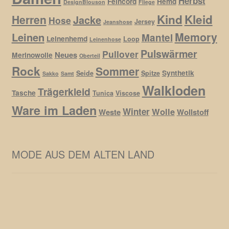
Herbst
Feincord
Hemd
DesignBlouson
Fliege
Kind
Kleid
Herren
Jacke
Hose
Jersey
Jeanshose
Memory
Leinen
Mantel
Leinenhemd
Loop
Leinenhose
Pulswärmer
Pullover
Neues
Merinowolle
Oberteil
Rock
Sommer
Synthetik
Seide
Spitze
Sakko
Samt
Walkloden
Trägerkleid
Tasche
Tunica
Viscose
Ware im Laden
Winter
Wolle
Weste
Wollstoff
MODE AUS DEM ALTEN LAND