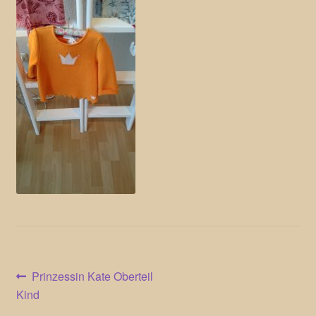
Beitragsnavigation
Vorheriger
Prinzessin Kate Oberteil
Beitrag:
Kind