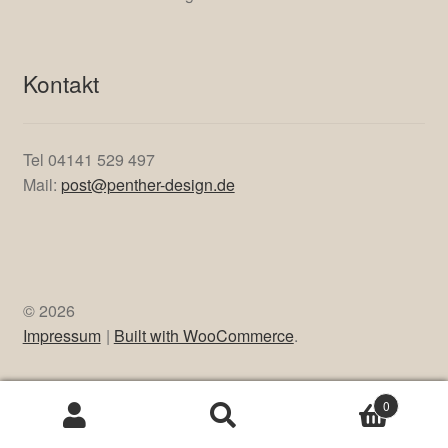
Kontakt
Tel 04141 529 497
Mail:
post@penther-design.de
© 2026
Impressum
Built with WooCommerce
.
0
Suche
Suche